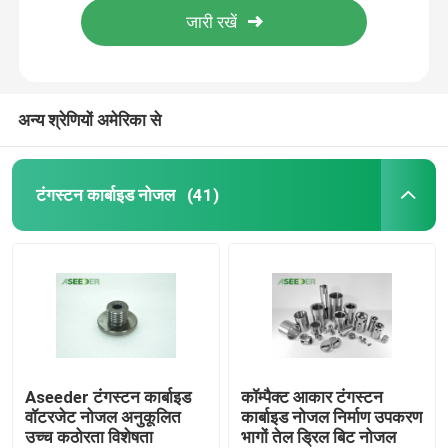
कारखाना भ्रमण
अन्य श्रेणियों अमेरिका से
गुणवत्ता नियंत्रण
संपर्क करें
टंगस्टन कार्बाइड नोजल
(41)
एक उद्धरण की विनती करे
टंगस्टन कार्बाइड नोजल
तेल स्प्रे सिर धागा नोजल
Aseeder टंगस्टन कार्बाइड
कॉम्पैक्ट आकार टंगस्टन
वॉटरजेट नोजल अनुकूलित
कार्बाइड नोजल निर्माण उपकरण
कार्बाइड सैंडब्लास्टिंग नोजल
उच्च कठोरता विशेषता
भागों तेल ड्रिल बिट नोजल