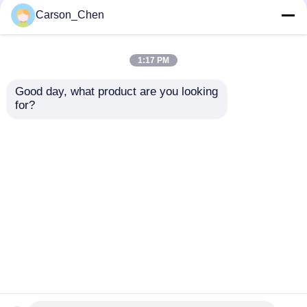
उत्कृष्ट पहनने के प्रतिरोध
डाउनहोल मोटर के लिए शीर्ष
Carson_Chen
टंगस्टन कार्बाइड टीसी रेडियल
ग्रेड कच्चे माल टीसी रेडियल
असर स्वनिर्धारित
असर अनुकूलित
1:17 PM
सबसे अच्छी कीमत
सबसे अच्छी कीमत
Good day, what product are you looking 
for?
हमसे संपर्क करें
हमसे संपर्क करें
और देखो
होम
हमारे बारे में
हमसे संपर्क करें
Desktop Site
साइटमैप
Privacy Policy
गुणवत्ता
टंगस्टन कार्बाइड नोजल
चीन का कारखाना.Copyright