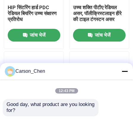
HIP सिंटरिंग हार्ड PDC
उच्च शक्ति पीटीए रेडियल
रेडियल बियरिंग उच्च संक्षारण
असर, पॉलीक्रिस्टलाइन हीरे
कारखाना भ्रमण
प्रतिरोध
की टाइल टंगस्टन असर
जांच भेजें
जांच भेजें
गुणवत्ता नियंत्रण
संपर्क करें
Carson_Chen
एक उद्धरण की विनती करे
12:43 PM
टंगस्टन कार्बाइड नोजल
Good day, what product are you looking 
for?
तेल स्प्रे सिर धागा नोजल
टर्बो ड्रिलिंग, मिट्टी मोटर्स के
तेल / गैस ड्रिलिंग उद्योग के
लिए अनुकूलित आकार पीडीसी
लिए उच्च कठोरता पीडीसी
रेडियल असर टिकाऊ
रेडियल असर
कार्बाइड सैंडब्लास्टिंग नोजल